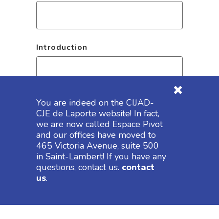
Introduction
You are indeed on the CIJAD-
CJE de Laporte website! In fact,
we are now called Espace Pivot
Join your C.V.
*
and our offices have moved to
465 Victoria Avenue, suite 500
in Saint-Lambert! If you have any
Accepted formats : pdf, doc, docx, txt
questions, contact us.
contact
us
.