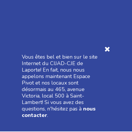
Vous êtes bel et bien sur le site
Internet du CIJAD-CJE de
Laporte! En fait, nous nous
appelons maintenant Espace
Pivot et nos locaux sont
Pour rester en contact
désormais au 465, avenue
Victoria, local 500 à Saint-
À propos d’Espace Pivot
Lambert! Si vous avez des
Devenir membre
questions, n'hésitez pas à
nous
contacter
.
Notre blogue
Nos heures d’ouverture