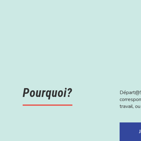
Pourquoi?
Départ@9 
correspond
travail, o