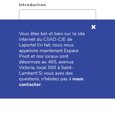
Introduction
Vous êtes bel et bien sur le site
Internet du CIJAD-CJE de
Laporte! En fait, nous nous
Ajoutez votre C.V.
*
appelons maintenant Espace
Pivot et nos locaux sont
désormais au 465, avenue
Formats acceptés : pdf, doc, docx, txt
Victoria, local 500 à Saint-
Lambert! Si vous avez des
questions, n'hésitez pas à
nous
contacter
.