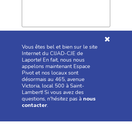
Ajoutez votre C.V.
*
Vous êtes bel et bien sur le site
Internet du CIJAD-CJE de
Formats acceptés : pdf, doc, docx, txt
Laporte! En fait, nous nous
appelons maintenant Espace
Pivot et nos locaux sont
désormais au 465, avenue
Victoria, local 500 à Saint-
Lambert! Si vous avez des
questions, n'hésitez pas à
nous
contacter
.