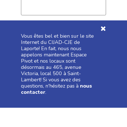
Ajoutez votre C.V.
*
Vous êtes bel et bien sur le site
Internet du CIJAD-CJE de
Formats acceptés : pdf, doc, docx, txt
Laporte! En fait, nous nous
appelons maintenant Espace
Pivot et nos locaux sont
désormais au 465, avenue
Victoria, local 500 à Saint-
Lambert! Si vous avez des
questions, n'hésitez pas à
nous
contacter
.