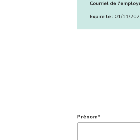
Courriel de l'employ
Expire le :
01/11/202
Prénom
*