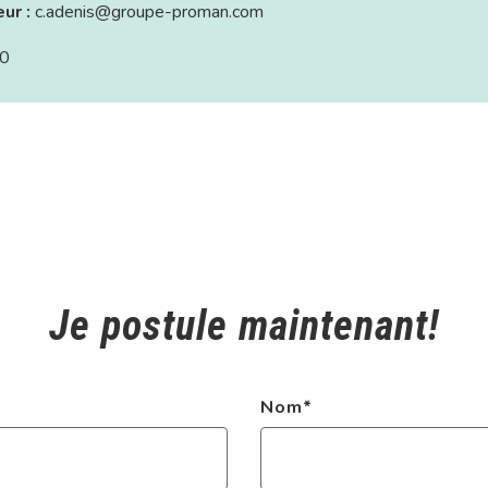
eur :
c.adenis@groupe-proman.com
0
Je postule maintenant!
Nom
*