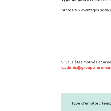
*Accès aux avantages sociau
Si vous êtes motivés et aimez
c.adenis@groupe-proma
Type d'emploi :
Temp