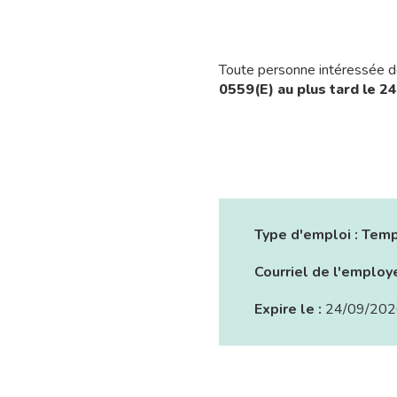
Toute personne intéressée doi
0559(E) au plus tard le 
Type d'emploi :
Temp
Courriel de l'employ
Expire le :
24/09/202