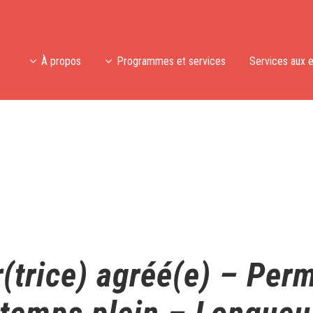
À propos
Programmes et services
Services aux 
(trice) agréé(e) – Per