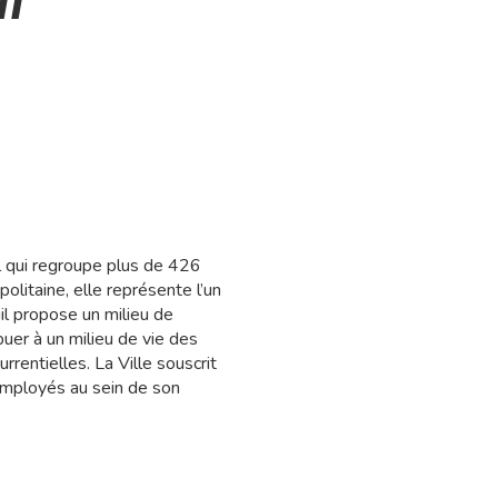
il
il qui regroupe plus de 426
litaine, elle représente l’un
l propose un milieu de
buer à un milieu de vie des
entielles. La Ville souscrit
employés au sein de son