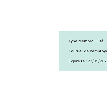
Type d'emploi :
Été
Courriel de l'employ
Expire le :
23/05/202