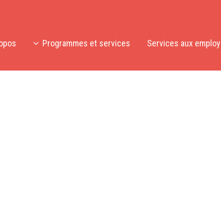
ropos
Programmes et services
Services aux emplo
CIJAD-CJE de Laporte! En fait, nous nous appelons maint
 Saint-Lambert! Si vous avez des questions, n'hésitez p