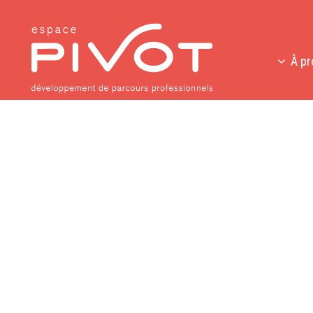
À p
Vous êtes bel et bien sur le site Internet du 
désormais au 465, avenue Victoria, local 500 à