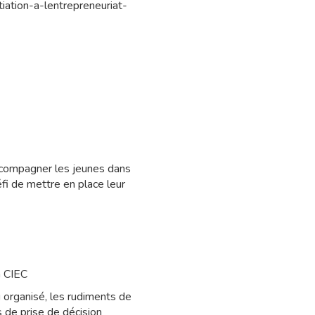
tiation-a-lentrepreneuriat-
accompagner les jeunes dans
éfi de mettre en place leur
a CIEC
u organisé, les rudiments de
s de prise de décision