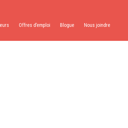
yeurs
Offres d’emploi
Blogue
Nous joindre
enant Espace Pivot et nos locaux sont
as à
nous contacter
.