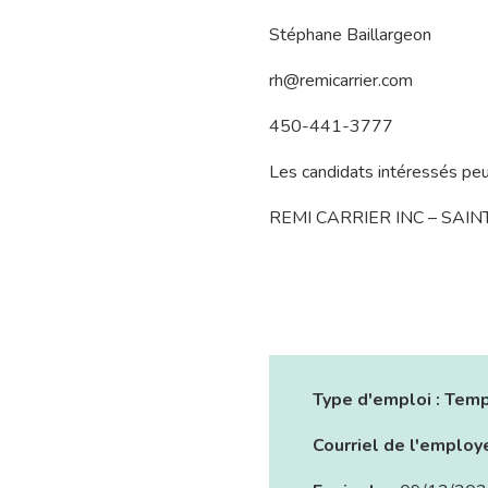
Stéphane Baillargeon
rh@remicarrier.com
450-441-3777
Les candidats intéressés pe
REMI CARRIER INC – SAI
Type d'emploi :
Temp
Courriel de l'employ