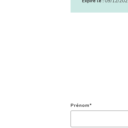
Expire le :
09/12/202
Prénom
*