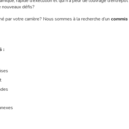
ique, rapide d’exécution et qui n’a peur de l’ouvrage d’entrepôt
de nouveaux défis?
né par votre carrière? Nous sommes à la recherche d’un
commis 
 :
ises
t
ndes
onnexes