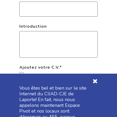
Introduction
Ajoutez votre C.V.
*
Formats acceptés : pdf, doc, docx, txt
Vous êtes bel et bien sur le site
Internet du CIJAD-CJE de
Laporte! En fait, nous nous
appelons maintenant Espace
Pivot et nos locaux sont
désormais au 465, avenue