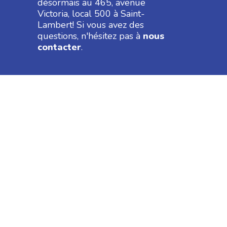
désormais au 465, avenue
Victoria, local 500 à Saint-
Lambert! Si vous avez des
Ajoutez votre C.V.
*
questions, n'hésitez pas à
nous
contacter
.
Formats acceptés : pdf, doc, docx, txt